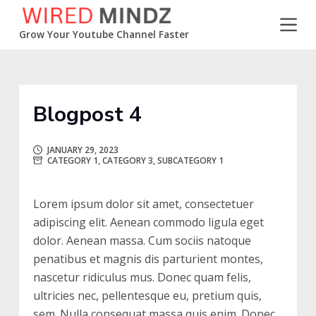
S
k
Grow Your Youtube Channel Faster
i
p
t
o
Blogpost 4
c
o
JANUARY 29, 2023
CATEGORY 1
,
CATEGORY 3
,
SUBCATEGORY 1
n
t
e
Lorem ipsum dolor sit amet, consectetuer
n
adipiscing elit. Aenean commodo ligula eget
t
dolor. Aenean massa. Cum sociis natoque
penatibus et magnis dis parturient montes,
nascetur ridiculus mus. Donec quam felis,
ultricies nec, pellentesque eu, pretium quis,
sem. Nulla consequat massa quis enim. Donec