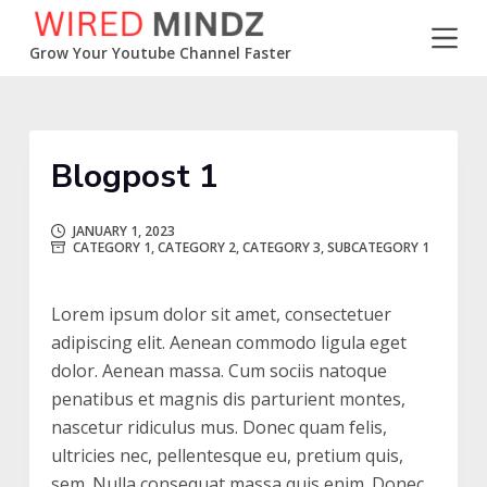
S
k
Grow Your Youtube Channel Faster
i
p
t
o
Blogpost 1
c
o
JANUARY 1, 2023
CATEGORY 1
,
CATEGORY 2
,
CATEGORY 3
,
SUBCATEGORY 1
n
t
e
Lorem ipsum dolor sit amet, consectetuer
n
adipiscing elit. Aenean commodo ligula eget
t
dolor. Aenean massa. Cum sociis natoque
penatibus et magnis dis parturient montes,
nascetur ridiculus mus. Donec quam felis,
ultricies nec, pellentesque eu, pretium quis,
sem. Nulla consequat massa quis enim. Donec